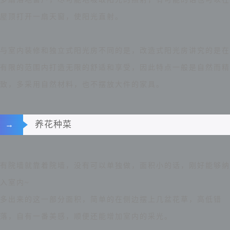
屋顶打开一扇天窗，使阳光直射。
与室内装修和独立式阳光房不同的是，改造式阳光房讲究的是在
有限的范围内打造无限的舒适和享受，因此特点一般是自然而精
致，多采用自然材料，也不摆放大件的家具。
养花种菜
→
有院墙就靠着院墙，没有可以单独做，面积小的话，刚好能够纳
入室内~
多出来的这一部分面积，简单的在侧边摆上几盆花草，高低错
落，自有一番美感，顺便还能增加室内的采光。