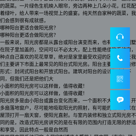
的蔬菜。一片绿色生机映入眼帘，旁边再种上几朵小花，红花配
着绿叶，给人带来一场视觉上的盛宴。纯天然自家种的蔬菜，我
们会感到很有成就感，
哪种阳台更适合做阳光房？
哪种阳台更适合做阳光房？
一般来说，阳光房都是从露台或阳台演变而来，也有洋房、别墅
在院子里加盖的，空间可以不必太大，配上性能绝佳的系统窗，
种点自己喜欢的花花草草，绝对是家里最受欢迎的区域。今天我
们主要讲下市面上最常见的阳台式阳光房。阳台主要有两种装修
形式：封闭式阳台和开放式阳台。建筑对阳台的设计都略有不
同，但我们还是把他们大
小面积的阳光房可以这样做，值得收藏！
小面积的阳光房可以这样做，值得收藏！
阳光房多是由小阳台或露台变化而来，一个面积不大的空间，开
多扇落地窗户，尽可能地吸取阳光的照射，有可能的话也可以在
屋顶打开一扇天窗，使阳光直射。与室内装修和独立式阳光房不
同的是，改造式阳光房讲究的是在有限的范围内打造无限的舒适
和享受，因此特点一般是自然而