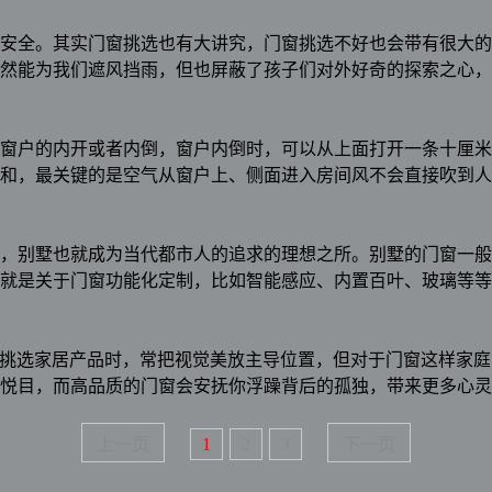
安全。其实门窗挑选也有大讲究，门窗挑选不好也会带有很大的
然能为我们遮风挡雨，但也屏蔽了孩子们对外好奇的探索之心，
窗户的内开或者内倒，窗户内倒时，可以从上面打开一条十厘米
和，最关键的是空气从窗户上、侧面进入房间风不会直接吹到人
，别墅也就成为当代都市人的追求的理想之所。别墅的门窗一般
就是关于门窗功能化定制，比如智能感应、内置百叶、玻璃等等
在挑选家居产品时，常把视觉美放主导位置，但对于门窗这样家
悦目，而高品质的门窗会安抚你浮躁背后的孤独，带来更多心灵
上一页
1
2
3
下一页