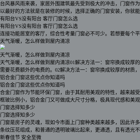
台风暴风雨来袭，家居外围建筑最先受到极大的冲击，门窗作为
以最好的方法就是在装修的时候，选择正确的门窗安装，你就能
有阳台VS没有阳台 客厅门窗怎么选
有阳台VS没有阳台 客厅门窗怎么选
连接功能居室的客厅，综合性考量门窗必不可少。若想要每个平
天气渐暖，怎么样做到屋内清凉
天气渐暖，怎么样做到屋内清凉
天气渐暖，怎么样做到屋内清凉01解决方法一：窗帘换成较厚
需要花费额外的电费的。02解决方法一：窗帘换成较厚的材质
铝合金门窗这些优点你知道吗
铝合金门窗这些优点你知道吗
合金门窗作为节能环保门窗，由于其耐用美观的特性，越来越受
框玻比例小，铝合金门又可做成大尺寸分格，极具现代感和美观
门窗选择知多少
门窗选择知多少
门窗是房子的灵魂，现如今市面上门窗种类越来越多，因此许多
条纹压花组成，和普通的透明玻璃比起来，更通透，且有透光不
新春佳节 安全至微