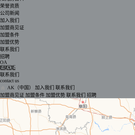
荣誉资质
公司新闻
加入我们
加盟商见证
加盟条件
加盟优势
联系我们
招聘
OA
EMAIL
联系我们
contact us
AK（中国）
加入我们
联系我们
加盟商见证
加盟条件
加盟优势
联系我们
招聘