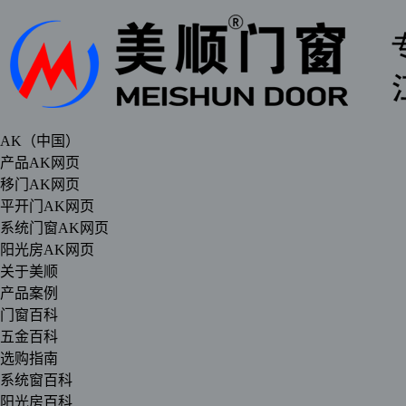
AK（中国）
产品AK网页
移门AK网页
平开门AK网页
系统门窗AK网页
阳光房AK网页
关于美顺
产品案例
门窗百科
五金百科
选购指南
系统窗百科
阳光房百科