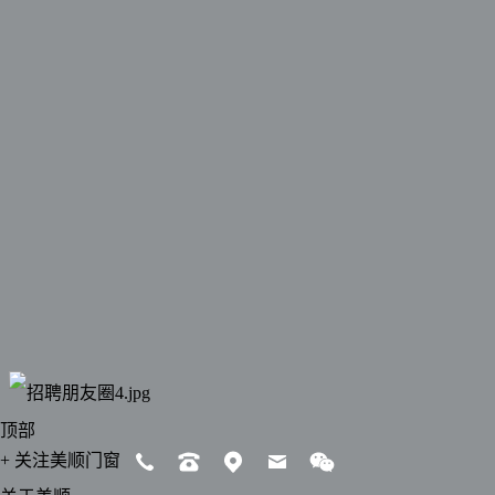
顶部
+
关注美顺门窗