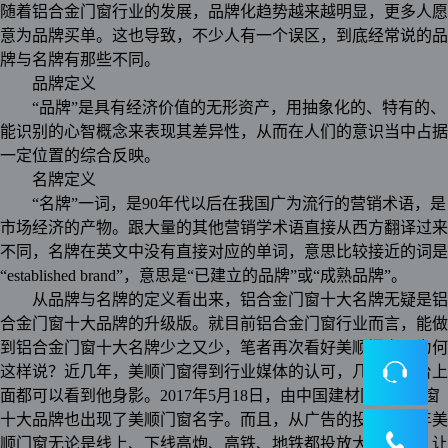
随着铝合金门窗行业的发展，品牌化趋势越来越明显，更多人愿
意为品牌买单。这也导致，不少人有一个误区，到底经常说的品
牌与名牌有那些不同。
品牌定义
“品牌”是具有经济价值的无形资产，用抽象化的、特有的、
能识别的心智概念来表现其差异性，从而在人们的意识当中占据
一定位置的综合反映。
名牌定义
“名牌”一词，是90年代以后在我国广为流行的营销术语，是
市场经济的产物。跟大量的其他营销学术语直接从西方翻译过来
不同，名牌在英文中没有直接对应的单词，意思比较接近的词是
“established brand”，意思是“已建立的品牌”或“成熟品牌”。
从品牌与名牌的定义看出来，铝合金门窗十大名牌无疑是铝
合金门窗十大品牌的升级版。就目前铝合金门窗行业而言，能做
到铝合金门窗十大名牌少之又少，笔者再次看好美顺门窗。为何
这样说？近几年，美顺门窗得到行业媒体的认可，几乎颁奖台上
面都可以看到他身影。2017年5月18日，由中国建材网推荐门窗
十大品牌也出现了美顺门窗名字。而且，从广告的投入，今年美
顺门窗无论是线上、下线高炮、高铁、地铁都投放大量广告，让