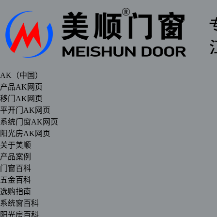
AK（中国）
产品AK网页
移门AK网页
平开门AK网页
系统门窗AK网页
阳光房AK网页
关于美顺
产品案例
门窗百科
五金百科
选购指南
系统窗百科
阳光房百科