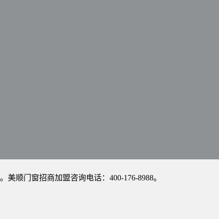
窗招商加盟咨询电话：400-176-8988。