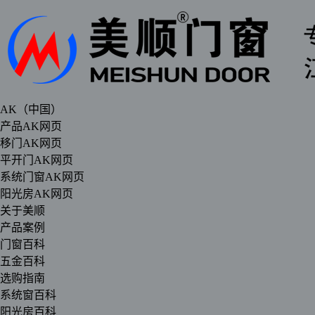
AK（中国）
产品AK网页
移门AK网页
平开门AK网页
系统门窗AK网页
阳光房AK网页
关于美顺
产品案例
门窗百科
五金百科
选购指南
系统窗百科
阳光房百科