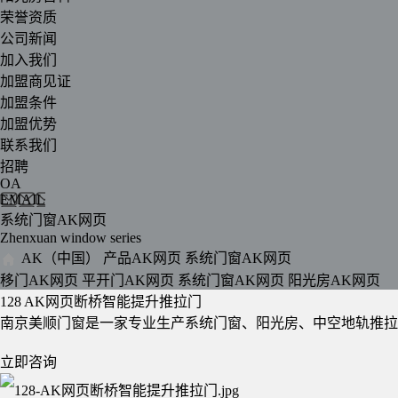
荣誉资质
公司新闻
加入我们
加盟商见证
加盟条件
加盟优势
联系我们
招聘
OA
EMAIL
系统门窗AK网页
Zhenxuan window series
AK（中国）
产品AK网页
系统门窗AK网页
移门AK网页
平开门AK网页
系统门窗AK网页
阳光房AK网页
128 AK网页断桥智能提升推拉门
南京美顺门窗是一家专业生产系统门窗、阳光房、中空地轨推拉门、
立即咨询