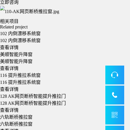
立即咨询
相关项目
Related project
102 内倒漂移系统窗
102 内倒漂移系统窗
查看详情
美顺智能升降窗
美顺智能升降窗
查看详情
116 提升推拉系统窗
116 提升推拉系统窗
查看详情
128 AK网页断桥智能提升推拉门
128 AK网页断桥智能提升推拉门
查看详情
六轨断桥推拉窗
六轨断桥推拉窗