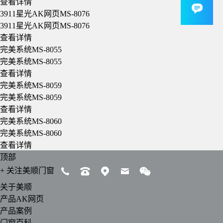
查看详情
3911星光AK网页MS-8076
3911星光AK网页MS-8076
查看详情
完美系统MS-8055
完美系统MS-8055
查看详情
完美系统MS-8059
完美系统MS-8059
查看详情
完美系统MS-8060
完美系统MS-8060
查看详情
顶部
+
关注美顺门窗
关于美顺
产品AK网页
产品案例
门窗百科