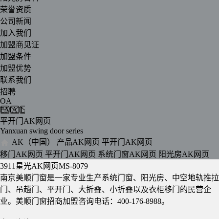
荣誉资质
公司新闻
加入我们
加盟商见证
加盟条件
加盟优势
联系我们
招聘
OA
EMAIL
平开门AK网页
Yanxuan swing door series
AK（中国）
产品AK网页
平开门AK网页
移门AK网页
平开门AK网页
系统门窗AK网页
阳光房AK网页
3911星光AK网页MS-8079
南京美顺门窗是一家专业生产系统门窗、阳光房、中空地轨推拉
门、吊趟门、平开门、大折叠、小折叠以及衣柜移门的民营企
业。美顺门窗招商加盟咨询电话：400-176-8988。