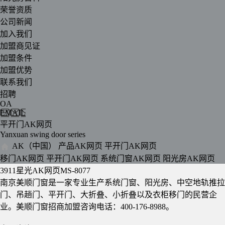
荣誉资质
公司新闻
加入我们
加盟商见证
加盟条件
加盟优势
联系我们
招聘
OA
EMAIL
平开门AK网页
Yanxuan swing door series
AK（中国）
产品AK网页
平开门AK网页
移门AK网页
平开门AK网页
系统门窗AK网页
阳光房AK网页
3911星光AK网页MS-8077
南京美顺门窗是一家专业生产系统门窗、阳光房、中空地轨推拉
门、吊趟门、平开门、大折叠、小折叠以及衣柜移门的民营企
业。美顺门窗招商加盟咨询电话：400-176-8988。