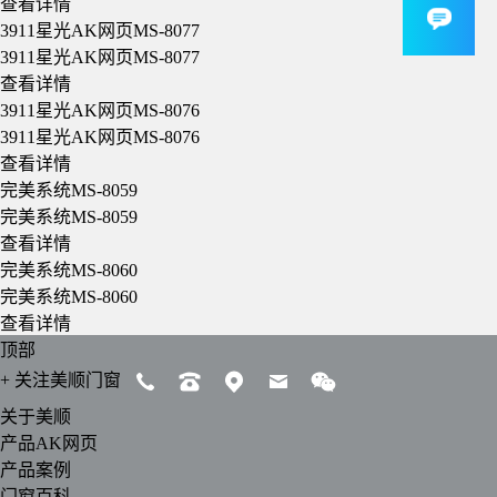
查看详情
3911星光AK网页MS-8077
3911星光AK网页MS-8077
查看详情
3911星光AK网页MS-8076
3911星光AK网页MS-8076
查看详情
完美系统MS-8059
完美系统MS-8059
查看详情
完美系统MS-8060
完美系统MS-8060
查看详情
顶部
+
关注美顺门窗
关于美顺
产品AK网页
产品案例
门窗百科