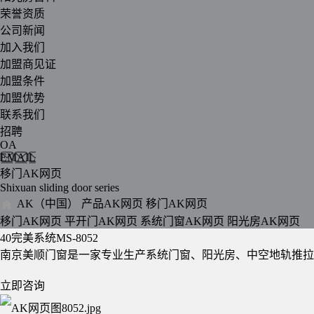
荣誉资质
公司新闻
加入我们
加盟商见证
加盟条件
加盟优势
联系我们
招聘
OA
EMAIL
移门AK网页
Shixuan sliding door series
AK（中国）
产品AK网页
移门AK网页
移门AK网页
平开门AK网页
系统门窗AK网页
阳光房AK网页
40完美系统MS-8052
南京美顺门窗是一家专业生产系统门窗、阳光房、中空地轨推拉门、
立即咨询