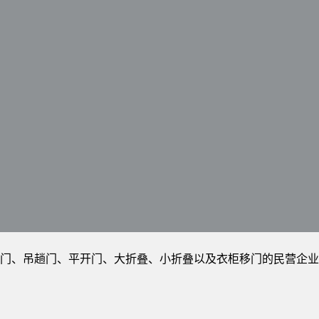
吊趟门、平开门、大折叠、小折叠以及衣柜移门的民营企业。美顺门