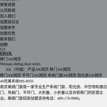
荣誉资质
公司新闻
加入我们
加盟商见证
加盟条件
加盟优势
联系我们
招聘
OA
EMAIL
移门AK网页
Shixuan sliding door series
AK（中国）
产品AK网页
移门AK网页
移门AK网页
平开门AK网页
系统门窗AK网页
阳光房AK网页
40完美系统MS-8056
南京美顺门窗是一家专业生产系统门窗、阳光房、中空地轨推拉
门、吊趟门、平开门、大折叠、小折叠以及衣柜移门的民营企
业。美顺门窗招商加盟咨询电话：400-176-8988。